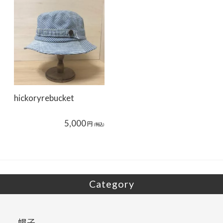
hickoryrebucket
5,000
円
(税込)
Category
帽子