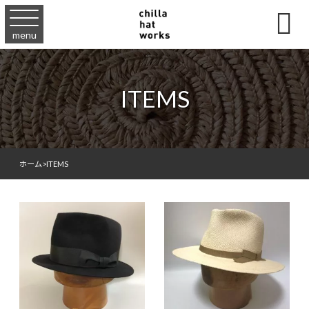

menu
ITEMS
ホーム
>
ITEMS